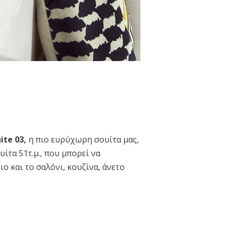
ite
03,
η πιο ευρύχωρη σουίτα μας,
ίτα 51τ.μ., που μπορεί να
ο και το σαλόνι, κουζίνα, άνετο