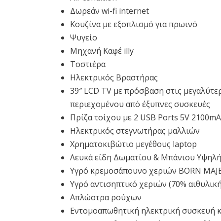
Δωρεάν wi-fi internet
Κουζίνα με εξοπλισμό για πρωινό
Ψυγείο
Μηχανή Καφέ illy
Τοστιέρα
Ηλεκτρικός Βραστήρας
39″ LCD TV με πρόσβαση στις μεγαλύτερ
περιεχομένου από έξυπνες συσκευές
Πρίζα τοίχου με 2 USB Ports 5V 2100mΑ
Ηλεκτρικός στεγνωτήρας μαλλιών
Χρηματοκιβώτιο μεγέθους laptop
Λευκά είδη Δωματίου & Μπάνιου Υψηλή
Υγρό κρεμοσάπουνο χεριών BORN MAJ
Υγρό αντισηπτικό χεριών (70% αιθυλικ
Απλώστρα ρούχων
Εντομοαπωθητική ηλεκτρική συσκευή κ